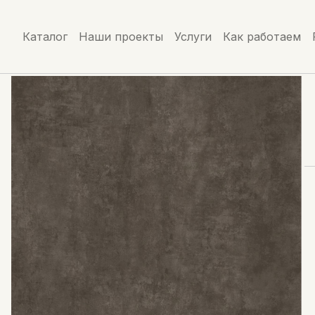
Каталог
Наши проекты
Услуги
Как работаем
Главная
/
Каталог
/
Металл
/
Cover Styl' NH36 Br