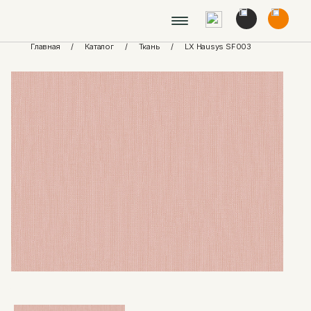
Главная
/
Каталог
/
Ткань
/
LX Hausys SF003