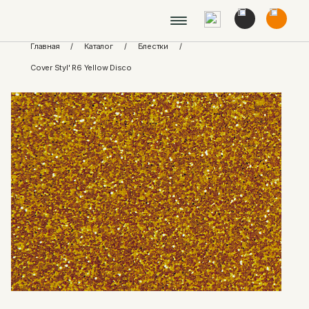
Главная
/
Каталог
/
Блестки
/
Cover Styl' R6 Yellow Disco