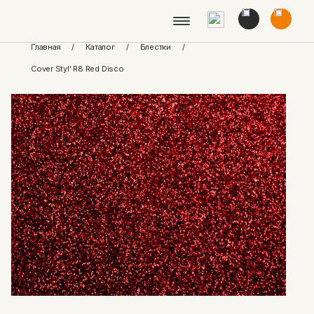
Главная
/
Каталог
/
Блестки
/
Cover Styl' R8 Red Disco