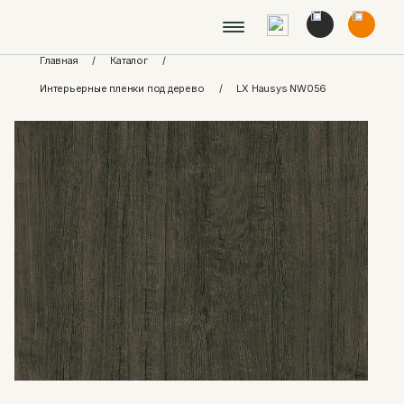
Главная
/
Каталог
/
Интерьерные пленки под дерево
/
LX Hausys NW056