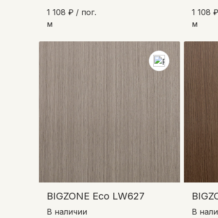
1 108 ₽ / пог.
1 108 ₽
м
м
BIGZONE Eco LW627
BIGZ
В наличии
В нал