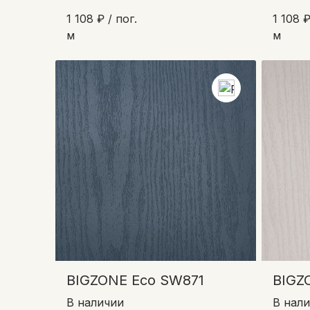
1 108 ₽ / пог.
1 108 ₽
м
м
BIGZONE Eco SW871
BIGZ
В наличии
В нал