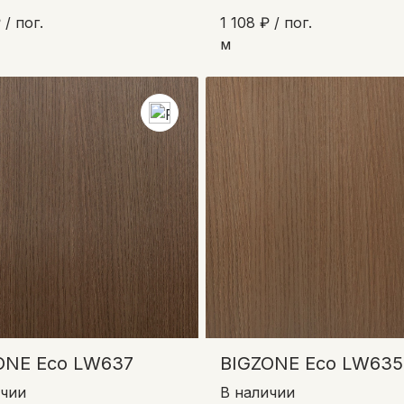
 / пог.
1 108 ₽ / пог.
м
ONE Eco LW637
BIGZONE Eco LW635
ичии
В наличии