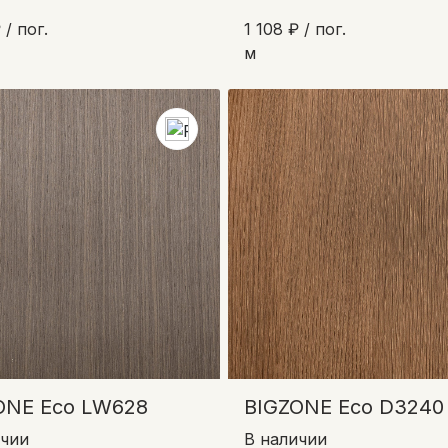
 / пог.
1 108 ₽ / пог.
м
ONE Eco LW628
BIGZONE Eco D3240
ичии
В наличии