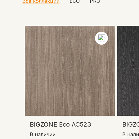
Все коллекции
ECO
PRO
BIGZONE Eco AC523
BIGZ
В наличии
В нал