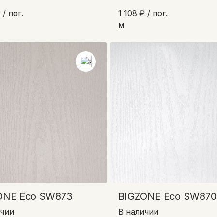
 / пог.
1 108 ₽ / пог.
м
ONE Eco SW873
BIGZONE Eco SW870
ичии
В наличии