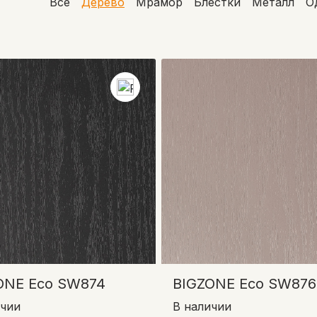
Все
Дерево
Мрамор
Блестки
Металл
О
ONE Eco SW874
BIGZONE Eco SW876
ичии
В наличии