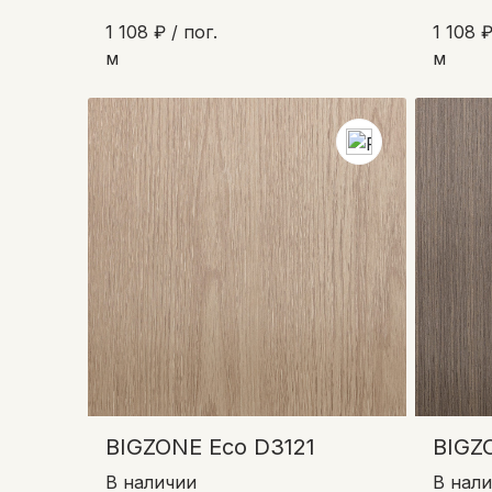
1 108 ₽ / пог.
1 108 ₽
м
м
BIGZONE Eco D3121
BIGZ
В наличии
В нал