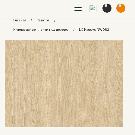
Главная
/
Каталог
/
Интерьерные пленки под дерево
/
LX Hausys NW082