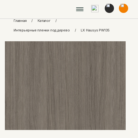
Главная
/
Каталог
/
Интерьерные пленки под дерево
/
LX Hausys PW135